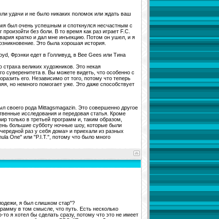
были удачи и не было никаких поломок или ждать ваш
ремя был очень успешным и споткнулся несчастным с
 произойти без боли. В то время как раз играет F.C.
вария кратко и дал мне инъекцию. Потом он ушел, и я
возникновение. Это была хорошая история.
Floyd, Фрэнки едет в Голливуд, в Bee Gees или Тина
го страха великих художников. Это некая
го суверенитета в. Вы можете видеть, что особенно с
разить его. Независимо от того, потому что теперь
няя, но немного помогает уже. Это даже способствует
ыл своего рода Mittagsmagazin. Это совершенно другое
бственные исследования и передовая статья. Кроме
эфир только в третьей программ и, таким образом,
чень большие субботу ночные шоу, которые были
очередной раз у себя дома» и приехали из разных
la One" или "P.I.T.", потому что было много
лодежи, я был слишком стар"?
грамму в том смысле, что путь. Есть несколько
-то я хотел бы сделать сразу, потому что это не имеет