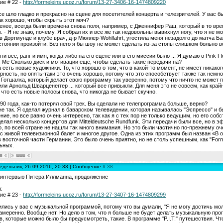
е # 22 -
http://formeleins.ucoz.ru/forum/13-27-3406-16-1474809220
се шло гладко и прекрасно на сцене для посетителей концерта и телезрителей. У вас 
ак хорошо, чтобы скрыть этот мяч?
енее, всегда были времена снова поля, например, с Дженнифер Раш, который в то в
. - Я не знаю, почему. Я собрал их и все же так недовольны вывихнул ногу, что я не мог
в Дортмунде и клубе врач, д-р Мюллер-Wohlfahrt, угостила меня незадолго до матча Ба
стоянии произойти. Без него я бы шоу не может сделать из-за стопы слишком больно 
чти все, ранг и имя, когда-либо на его сцене или в его миссии было ... Я думаю о Pink 
.. Me Сколько диск и мотивации еще, чтобы сделать такие передачи на?
а есть новые художники. То, что хорошо о том, что в какой-то момент, не имеет никако
ность, но опять-таки это очень хорошо, потому что это способствует также так немно
Готшалка, который делает свою программу так уверенно, потому что ничто не может по
или Арнольд Шварценеггер ... который все привыкли. Для меня это не совсем, как край
 что есть новые полосы снова, что никогда не бывает скучно.
90 года, как-то потерял свой трек. Вы сделали не телепрограмма больше, верно?
 не так. Я сделал журнал в баварском телевидении, которая называлась "Эспрессо" и б
ние, но все равно очень интересно, так как я с тех пор не только ведущим, но его со
сделал несколько концертов для Mitteldeutsche Rundfunk. Эти передачи были все, но в 
, по всей стране не нашли так много внимания. Но это были частично по-прежнему о
с живой телевизионной балет и многое другое. Одна из этих программ был назван «В 
в восточной части Германии. Это было очень приятно, но не столь успешным, как "Formu
ьных.
едельник, 26.09.2016, 20:33 | Сообщение #
38
 интервью Питера Иллманна, продолжение
:
е # 23 -
http://formeleins.ucoz.ru/forum/13-27-3407-16-1474809299
лись у вас с музыкальной программой, потому что вы думали, "Я не могу достичь мо
намеренно. Вообще нет. Но дело в том, что я больше не будет делать музыкальную про
, которые можно было бы предусмотреть, такие. В программе "P.I.T." путешествия. Что