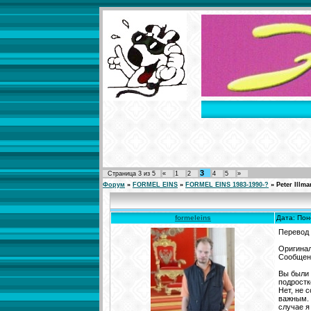
3
Страница
3
из
5
«
1
2
4
5
»
Форум
»
FORMEL EINS
»
FORMEL EINS 1983-1990-?
»
Peter Illm
formeleins
Дата: Пон
Перевод
Оригинал
Сообщени
Вы были 
подростк
Нет, не 
важным. 
случае я