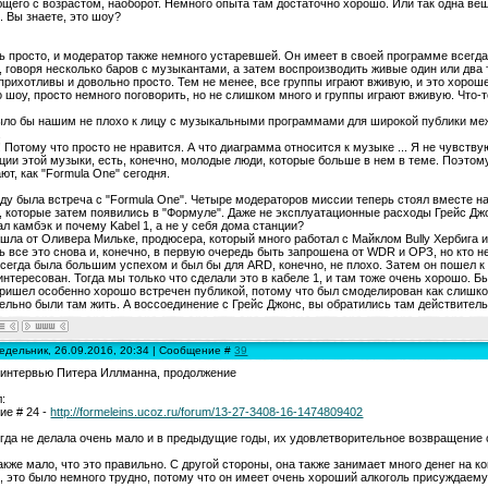
бщего с возрастом, наоборот. Немного опыта там достаточно хорошо. Или так одна вещь
. Вы знаете, это шоу?
ь просто, и модератор также немного устаревшей. Он имеет в своей программе всегда
, говоря несколько баров с музыкантами, а затем воспроизводить живые один или два т
прихотливы и довольно просто. Тем не менее, все группы играют вживую, и это хорош
 шоу, просто немного поговорить, но не слишком много и группы играют вживую. Что-то
ыло бы нашим не плохо к лицу с музыкальными программами для широкой публики меж
.
! Потому что просто не нравится. А что диаграмма относится к музыке ... Я не чувст
ции этой музыки, есть, конечно, молодые люди, которые больше в нем в теме. Поэто
ют, как "Formula One" сегодня.
оду была встреча с "Formula One". Четыре модераторов миссии теперь стоял вместе 
, которые затем появились в "Формуле". Даже не эксплуатационные расходы Грейс Дж
ал камбэк и почему Kabel 1, а не у себя дома станции?
шла от Оливера Мильке, продюсера, который много работал с Майклом Bully Хербига и 
ь все это снова и, конечно, в первую очередь быть запрошена от WDR и ОРЗ, но кто н
сегда была большим успехом и был бы для ARD, конечно, не плохо. Затем он пошел к
интересован. Тогда мы только что сделали это в кабеле 1, и там тоже очень хорошо. 
ришел особенно хорошо встречен публикой, потому что был смоделирован как слишко
ельно были там жить. А воссоединение с Грейс Джонс, вы обратились там действител
едельник, 26.09.2016, 20:34 | Сообщение #
39
 интервью Питера Иллманна, продолжение
:
е # 24 -
http://formeleins.ucoz.ru/forum/13-27-3408-16-1474809402
гда не делала очень мало и в предыдущие годы, их удовлетворительное возвращение
.
акже мало, что это правильно. С другой стороны, она также занимает много денег на ко
, это было немного трудно, потому что он имеет очень хороший алкоголь присуждаемую