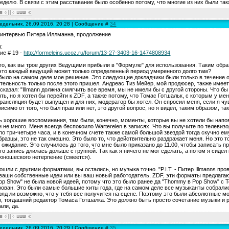
еделю. В связи с этим расставание было особенно потому, что многие из них были также
едельник, 26.09.2016, 20:28 | Сообщение #
34
 интервью Питера Иллманна, продолжение
:
е # 19 -
http://formeleins.ucoz.ru/forum/13-27-3403-16-1474808934
го, как вы трое других Ведущими прибыли в "Формуле" для использования. Таким обра
что каждый ведущий может только определенный период умеренного долго там?
 было на самом деле мое решение. Это следующие докладчики были только в течение
тельность только после этого пришел. Андреас Тиз Мейер, мой продюсер, также имее
сказал: "Illmann должна смягчить все время, мы не имели бы с другой стороны. Что бы 
ть, но я хотел бы перейти к ZDF, а также потому, что Томас Готшальк, с которым у ме
рансляция будет выпущен и для них, модератор бы хотел. Он спросил меня, если я чувс
висимо от того, что был прав или нет, это другой вопрос, но я видел, таким образом, та
ь хорошие воспоминания, там были, конечно, моменты, которые вы не хотели бы напом
 не много. Меня всегда беспокоило Wartereien в записях. Что вы получите по телевизор
по три-четыре часа, и в конечном счете также самой большой звездой тогда скучно ему
образцы, это не так смешно. Это было то, что действительно раздражает меня. Но это 
 ожидание. Это случилось до того, что мне было приказано до 11.00, чтобы записать пр
то запись длилась дольше с группой. Так как я ничего не мог сделать, а потом я сиде
юношеского нетерпение (смеется).
ошли с другими форматами, вы остались, но музыка точно. "P.I.T. - Питер Illmanns про
ваши собственные идеи или вы ваш новый работодатель, ZDF, эти форматы предлага
op Show" не была новой идеей, потому что это было ранее да "Thommy в Pop Show" с
ован. Это были самые большие хиты года, где на самом деле все музыканты собралис
ряд ли возможно, что у тебя все получится на сцене. Поэтому это были абсолютные мо
, тогдашний редактор Томаса Готшалка. Это должно быть просто сочетание музыки и ра
али, да.
едельник, 26.09.2016, 20:29 | Сообщение #
35