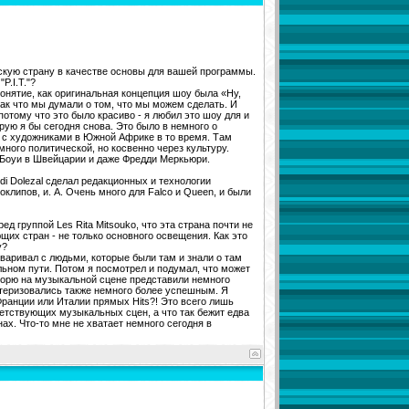
скую страну в качестве основы для вашей программы.
P.I.T."?
понятие, как оригинальная концепция шоу была «Ну,
 так что мы думали о том, что мы можем сделать. И
 потому что это было красиво - я любил это шоу для и
орую я бы сегодня снова. Это было в немного о
же с художниками в Южной Африке в то время. Там
много политической, но косвенно через культуру.
ид Боуи в Швейцарии и даже Фредди Меркьюри.
i Dolezal сделал редакционных и технологии
клипов, и. А. Очень много для Falco и Queen, и были
д группой Les Rita Mitsouko, что эта страна почти не
щих стран - не только основного освещения. Как это
у?
оваривал с людьми, которые были там и знали о там
ильном пути. Потом я посмотрел и подумал, что может
оворю на музыкальной сцене представили немного
актеризовались также немного более успешным. Я
 Франции или Италии прямых Hits?! Это всего лишь
ветствующих музыкальных сцен, а что так бежит едва
нах. Что-то мне не хватает немного сегодня в