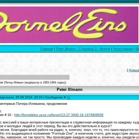
Главная
|
Peter Illmann - Страница 3 - Форум
|
Регистрация
|
В
[
Новые
ann
(Питер Илманн (модератор в 1983-1984 годах))
Peter Illmann
едельник, 26.09.2016, 20:24 | Сообщение #
31
 интервью Питера Иллманна, продолжение
:
е # 16 -
http://formeleins.ucoz.ru/forum/13-27-3400-16-1474808658
с миссией и ваши интересные презентации и справочная информация по каждому ху
ов и молодых людей в этот период. Вы вы его действительно в курсе?
совсем. Благодаря моей работе на радио, я, конечно, знал, что то, что транслируется п
Но это выдающееся положение "Formula One", в конечном счете, для индустрии звукоз
 бы, наверное, не так просто. Мы производим каждую неделю и, конечно, мы увидели ус