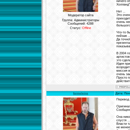
ничего о
Холланд"
Нет ...
Это очен
Модератор сайта
приходит
Группа: Администраторы
очень не
Сообщений:
4288
большого
Статус:
Offline
Что-то б
пейзаж ..
Да точно
презента
показыва
В 2004 г
артистов
это сдел
Идея при
возродит
миссия в
очень за
Просто п
действит
formeleins
Дата: Пон
Перевод
Оригинал
Сообщени
Она нико
спустя ..
Власти т
не менее