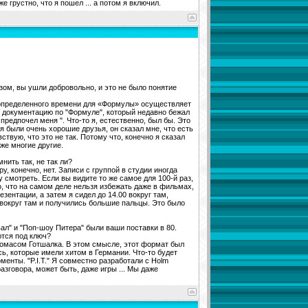
 грустно, что я пошел ... а потом я включил.
зом, вы ушли добровольно, и это не было понятие
 определенного времени для «Формулы» осуществляет
т документацию по "Формуле", который недавно бежал
предпочел меня ". Что-то я, естественно, был бы. Это
ня были очень хорошие друзья, он сказал мне, что есть
твую, что это не так. Потому что, конечно я сказал
кже многие другие.
нить так, не так ли?
у, конечно, нет. Записи с группой в студии иногда
 смотреть. Если вы видите то же самое для 100-й раз,
то, что на самом деле нельзя избежать даже в фильмах,
езентации, а затем я сидел до 14.00 вокруг там,
л вокруг там и получились большие пальцы. Это было
вал" и "Поп-шоу Питера" были ваши поставки в 80.
ются под ключ?
 Томасом Готшалка. В этом смысле, этот формат был
ь, которые имели хитом в Германии. Что-то будет
менты. "P.I.T." Я совместно разработали с Holm
зговора, может быть, даже игры ... Мы даже