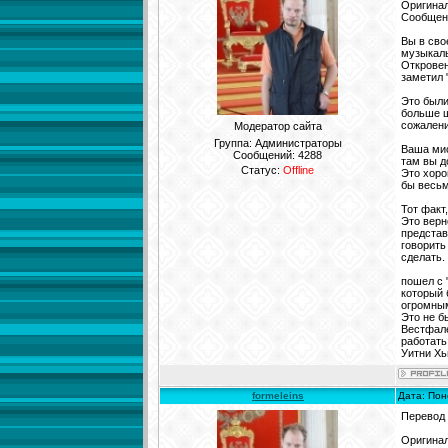
Оригинал
Сообщени
Вы в сво
музыкал
Откровен
заметил 
Это были
больше щ
сожалени
Модератор сайта
Группа: Администраторы
Ваша мис
Сообщений:
4288
там вы д
Статус:
Offline
Это хоро
бы весьм
Тот факт
Это верн
представ
говорить
сделать.
пошел с 
который 
огромны
Это не б
Вестфале
работать
Уитни Хь
formeleins
Дата: Пон
Перевод
Оригинал