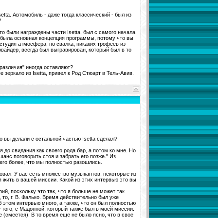
etta. Автомобиль - даже тогда классический - был из
?
то были награждены части Isetta, был с самого начала
о была основная концепция программы, потому что вы
 студия атмосфера, но свалка, никаких трофеев из
ровайдер, всегда был выгравирован, который был в то
"различия" иногда оставляют?
 зеркало из Isetta, привел к Род Стюарт в Тель-Авив.
о вы делали с остальной частью Isetta сделал?
я до свидания как своего рода бар, а потом ко мне. Но
шанс поговорить стоя и забрать его позже." Из
ничего более, что мы полностью разошлись.
овал. У вас есть множество музыкантов, некоторые из
я жить в вашей миссии. Какой из этих интервью это вы
ий, поскольку это так, что я больше не может так
то, г. В. Фалько. Время действительно был уже
 этом интервью много, а также, что он был полностью
 того, с Мадонной, который также был в моей миссии.
е (смеется). В то время еще не было ясно, что в свое