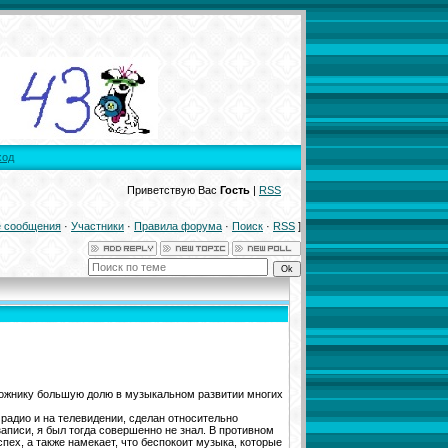
ход
Приветствую Вас
Гость
|
RSS
 сообщения
·
Участники
·
Правила форума
·
Поиск
·
RSS
]
дожнику большую долю в музыкальном развитии многих
о радио и на телевидении, сделан относительно
аписи, я был тогда совершенно не знал. В противном
пех, а также намекает, что беспокоит музыка, которые