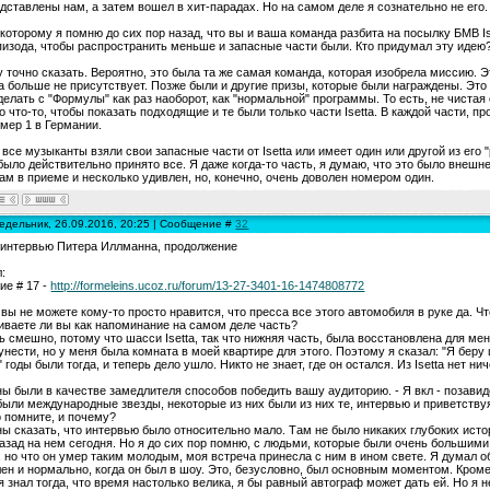
дставлены нам, а затем вошел в хит-парадах. Но на самом деле я сознательно не его.
к которому я помню до сих пор назад, что вы и ваша команда разбита на посылку БМВ Is
пизода, чтобы распространить меньше и запасные части были. Кто придумал эту идею
у точно сказать. Вероятно, это была та же самая команда, которая изобрела миссию. Э
tta больше не присутствует. Позже были и другие призы, которые были награждены. Эт
делать с "Формулы" как раз наоборот, как "нормальной" программы. То есть, не чистая
но что-то, чтобы показать подходящие и те были только части Isetta. В каждой части, п
мер 1 в Германии.
 все музыканты взяли свои запасные части от Isetta или имеет один или другой из его 
 было действительно принято все. Я даже когда-то часть, я думаю, что это было внешнее
ам в приеме и несколько удивлен, но, конечно, очень доволен номером один.
едельник, 26.09.2016, 20:25 | Сообщение #
32
 интервью Питера Иллманна, продолжение
:
е # 17 -
http://formeleins.ucoz.ru/forum/13-27-3401-16-1474808772
 вы не можете кому-то просто нравится, что пресса все этого автомобиля в руке да. Чт
ваете ли вы как напоминание на самом деле часть?
ь смешно, потому что шасси Isetta, так что нижняя часть, была восстановлена ​​для мен
 унести, но у меня была комната в моей квартире для этого. Поэтому я сказал: "Я беру 
" годы были тогда, и теперь дело ушло. Никто не знает, где он остался. Из Isetta нет 
ы были в качестве замедлителя способов победить вашу аудиторию. - Я вкл - позавид
были международные звезды, некоторые из них были из них те, интервью и приветству
 помните, и почему?
ы сказать, что интервью было относительно мало. Там не было никаких глубоких истор
азад на нем сегодня. Но я до сих пор помню, с людьми, которые были очень большими, 
 но что он умер таким молодым, моя встреча принесла с ним в ином свете. Я думал об
ен и нормально, когда он был в шоу. Это, безусловно, был основным моментом. Кроме
я знал тогда, что время настолько велика, я бы равный автограф может дать ей. Но я н