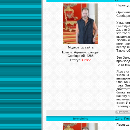
Перевод
Оригинал
Сообщени
У вас ес
Вы ездил
Да, это 
что-то" 
вышел зд
любить и
политике
всегда б
Модератор сайта
Таким об
Группа: Администраторы
Сообщений:
4288
Это было
Статус:
Offline
производ
тогда ви
Я до сих
знала. И
внимание
Оба! Кон
тоже. За
действит
ближе, в
нахожу э
нескольк
знает. И
телегидо
formeleins
Дата: Пон
Перевод