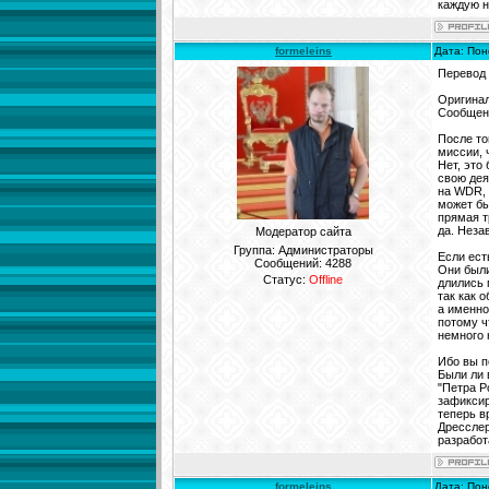
каждую н
formeleins
Дата: Пон
Перевод
Оригинал
Сообщени
После то
миссии, 
Нет, это
свою дея
на WDR, 
может бы
прямая т
да. Неза
Модератор сайта
Группа: Администраторы
Если ест
Сообщений:
4288
Они были
Статус:
Offline
длились 
так как 
а именно
потому ч
немного 
Ибо вы п
Были ли 
"Петра P
зафиксир
теперь в
Дресслер
разработ
formeleins
Дата: Пон