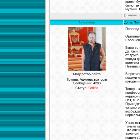
время бу
было так
музыки. 
formeleins
Дата: Пон
Перевод
Оригинал
Сообщени
Были вст
Да, был.
от друга
иногда д
времена 
Независи
В против
Модератор сайта
похожи н
Группа: Администраторы
который 
Сообщений:
4288
Статус:
Offline
Теперь, 
професси
нервной 
Нет, я н
Приходят
уж много
возбужде
нормаль
У вас ес
только п
Это очен
заметил,
пошел в 