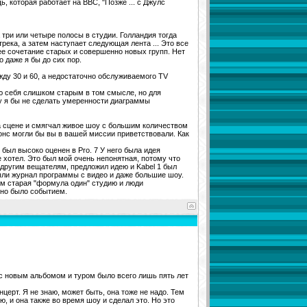
, которая работает на BBC, "Позже ... с Джулс
 три или четыре полосы в студии. Голландия тогда
река, а затем наступает следующая лента ... Это все
ее сочетание старых и совершенно новых групп. Нет
 даже я бы до сих пор.
ду 30 и 60, а недостаточно обслуживаемого TV
вую себя слишком старым в том смысле, но для
му я бы не сделать умеренности диаграммы
на сцене и смягчал живое шоу с большим количеством
онс могли бы вы в вашей миссии приветствовали. Как
был высоко оценен в Pro. 7 У него была идея
е хотел. Это был мой очень непонятная, потому что
 другим вещателям, предложил идею и Kabel 1 был
Были журнал программы с видео и даже большие шоу.
м старая "формула один" студию и люди
ьно было событием.
 с новым альбомом и туром было всего лишь пять лет
нцерт. Я не знаю, может быть, она тоже не надо. Тем
, и она также во время шоу и сделал это. Но это