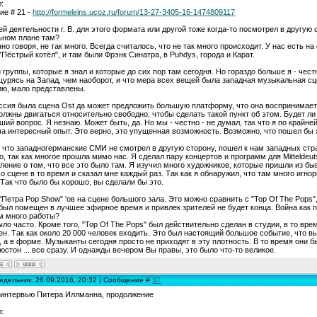
:
е # 21 -
http://formeleins.ucoz.ru/forum/13-27-3405-16-1474809117
ей деятельности г. B. для этого формата или другой тоже когда-то посмотрел в другую 
ьном плане там?
но говоря, не так много. Всегда считалось, что не так много происходит. У нас есть н
"Пёстрый котёл", и там были Фрэнк Синатра, в Puhdys, города и Карат.
 группы, которые я знал и которые до сих пор там сегодня. Но гораздо больше я - чест
урясь на Запад, чем наоборот, и что мера всех вещей была западная музыкальная сце
ю, мало представлены.
сия была сцена Ost да может предложить большую платформу, что она воспринимаетс
олжны двигаться относительно свободно, чтобы сделать такой пункт об этом. Будет л
ший вопрос. Я незнаю. Может быть, да. Но мы - честно - не думал, так что я по крайне
а интересный опыт. Это верно, это упущенная возможность. Возможно, что пошел бы
, что западногерманские СМИ не смотрел в другую сторону, пошел к нам западных стран
о, так как многое прошла мимо нас. Я сделал пару концертов и программ для Mitteldeut
ление о том, что все это было там. Я изучил много художников, которые пришли из бы
 о сцене в то время и сказал мне каждый раз. Так как я обнаружил, что там много игно
 Так что было бы хорошо, вы сделали бы это.
"Петра Pop Show" 'ов на сцене большого зала. Это можно сравнить с "Top Of The Pops"
был помещен в лучшее эфирное время и привлек зрителей не будет конца. Война как 
м много работы?
ыло часто. Кроме того, "Top Of The Pops" был действительно сделан в студии, в то вр
н. Так как около 20 000 человек входить. Это был настоящий большое событие, что вы
, а в форме. Музыканты сегодня просто не приходят в эту плотность. В то время они б
юстон ... все сразу. И однажды вечером Вы правы, это было что-то великое.
едельник, 26.09.2016, 20:32 | Сообщение #
37
 интервью Питера Иллманна, продолжение
: