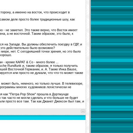
сторону, а именно на восток, что происходит в
а самом деле просто более традиционные шоу, как
но - не заметил. Это также верно, что Восток имеет
на, а не восточной. Таким образом, это было, к
я на Западе. Вы должны обеспечить поездку в ГДР, и
и это действительно было возможно?
й мере, нет. С сегодняшней точки зрения, но это было
 хорошо.
 - кроме КАРАТ & Co - много более ...
sche Rundfunk и, таким образом, я только получить
вшей Восточной Германии, и. А. Также Инка Bause,
рируется или просто не думали, что что-то может также
, может быть, немного, но только лучше. В телевизоре,
программы многих художников логистически не
емя как "Петра Pop Show" прошла в Дортмунде
 так часто не могли сделать и что больше не будет
ыли просто все там. Так как Джанет Джексон был там, и