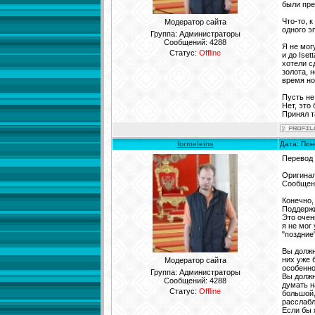
были пре
Что-то, 
Модератор сайта
одного э
Группа: Администраторы
Сообщений:
4288
Я не мог
Статус:
Offline
и до Ise
хотели с
золота, 
время но
Пусть не
Нет, это
Принял т
formeleins
Дата: Пон
Перевод
Оригинал
Сообщени
Конечно,
Поддержи
Это очен
я не мог
"поздние
Вы должн
них уже 
Модератор сайта
особенно
Группа: Администраторы
Вы должн
Сообщений:
4288
думать н
Статус:
Offline
большой,
расслабл
Если бы 