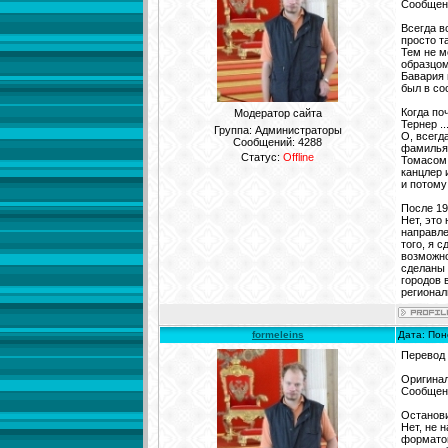
Сообщени
Всегда в
просто т
Тем не м
образцом
Бавария 
был в со
Когда по
Модератор сайта
Тернер .
Группа: Администраторы
О, всегд
Сообщений:
4288
фамильяр
Статус:
Offline
Томасом 
канцлер 
и потому
После 19
Нет, это
направле
того, я 
возможно
сделаны 
городов 
регионал
formeleins
Дата: Пон
Перевод
Оригинал
Сообщени
Останови
Нет, не 
форматов