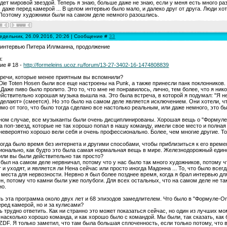
дет мировой звездой. Теперь я знаю, больше даже не знаю, если у меня есть много раз
, даже перед камерой ... В целом интервью было мало, и далеко друг от друга. Люди хо
Поэтому художники были на самом деле немного разошлись.
едельник, 26.09.2016, 20:26 | Сообщение #
33
 интервью Питера Иллманна, продолжение
:
е # 18 -
http://formeleins.ucoz.ru/forum/13-27-3402-16-1474808839
речи, которые менее приятным вы вспомнили?
 Die Toten Hosen были все еще настроены на Punk, а также принесли панк поклонников.
. Даже пиво было пролито. Это то, что мне не понравилось, лично, тем более, что я ник
ействительно хорошая музыка вышла на. Это была встреча, в которой я подумал: "Я не
делают» (смеется). Но это было на самом деле является исключением. Они хотели, ч
мо от того, что было тогда сделано все настолько реальным, или даже немного, это б
ном случае, все музыканты были очень дисциплинированы. Хорошая вещь о "Формуле" 
а поп-звезд, которые не так хорошо попал в нашу команду, имели свое место и полная
невероятно хорошо вели себя и очень профессионально. Более, чем многие другие. То
когда было время без интернета и другими способами, чтобы приблизиться к его време
онально, как будто это была самая нормальная вещь в мире. Железнодорожный единс
или вы были действительно так просто?
е был на самом деле нервничал, потому что у нас было так много художников, потому ч
 и уходят, и является ли Нена сейчас или просто иногда Мадонна ... То, что было всег
 места для нервозности. Нервно я был более позднее время, когда я брал интервью для
н, потому что камни были уже полубоги. Для всех остальных, что на самом деле не так
но.
ть эта программа около двух лет и 68 эпизодов замедлителем. Что было в "Формуле-O
еред камерой, но и за кулисами?
ь трудно ответить. Как ни странно это может показаться сейчас, но один из лучших м
 насколько хорошо команда, и как хорошо было с командой. Мы были, так сказать, как 
ZDF. Я только заметил, что там была большая сплоченность, если только потому, что 