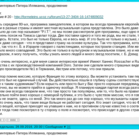
 интервью Питера Иллманна, продолжение
:
е # 20 -
http://formeleins.ucoz.ru/forum/13-27-3404-16-1474809032
ть середине 80-ых, программа замедлителем, в котором вы всегда принимали европей
и в разные страны и имеют местная музыкальная сцена представлена. Это было даже "
было до сих пор называют "P.I.T.", но мы позже рассмотрели для программы, еще одно 
очень похож на Томаса сделал тогда. Две поставки одного и того же рода, мы не стали,
есь. Кстати, это был не только Европа, но и весь мир. И это было не только о музыке,
х даже сегодня - что я представил страну на основе культуры. Так что программа, кот
, так что я г. Б. в Израиле говорил с палестинцами, которые построили станцию. Или 
ыло много совпадений. Это было не только в культурном и музыкальном плане, но и не
разом, я могу получить, чтобы узнать много людей и много звезд посетили, г. Б. Дэв
 очень интересно, и для меня самое интересное время! Имеют Ханнес Rossacher и Rud
ства с их производственной компанией Doro. Затем они сделали много страшных видео
део производители №1 в Германии, Австрии или потому, что они пришли.
 пор помню миссию, которую Франция по этому вопросу. Вы можете установить там пере
 это был не единичный случай. Вы действительно пошли в глубину сцены соответствую
 к таким художникам? Если корысть или просто был у Вас просто хорошая передовиц
ечно, вы не можете прийти в одиночку вообще. Я планирую каждая партия всегда разг
тем они всегда говорили мне, что там просто так популярны, или то, что было на прав
ельно пойти вниз хорошо с немецкой публики, и это было с чувством миссии, что я г
ы не знаете, здесь со мной. Это так много раз до сих пор хорошо, что музыканты хар
то очень жаль, что такие вещи больше не работает сегодня. Кто знает сегодня, что во
о вещей, которые приходят на упавшие к нам, но в противном случае известно о соот
 я тогда тоже посмотрел в ту сторону о поле и посмотрел, что происходит в других стра
м.
едельник, 26.09.2016, 20:30 | Сообщение #
36
 интервью Питера Иллманна, продолжение