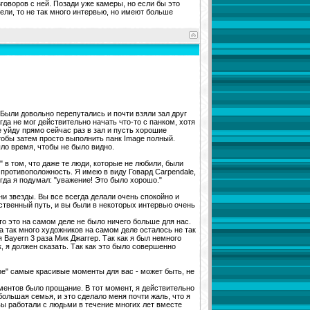
говоров с ней. Позади уже камеры, но если бы это
тели, то не так много интервью, но имеют больше
 Были довольно перепутались и почти взяли зал друг
огда не мог действительно начать что-то с панком, хотя
 уйду прямо сейчас раз в зал и пусть хорошие
тобы затем просто выполнить панк Image полный.
ыло время, чтобы не было видно.
в том, что даже те люди, которые не любили, были
 противоположность. Я имею в виду Говард Carpendale,
гда я подумал: "уважение! Это было хорошо."
ни звезды. Вы все всегда делали очень спокойно и
твенный путь, и вы были в некоторых интервью очень
то это на самом деле не было ничего больше для нас.
да так много художников на самом деле осталось не так
 Bayern 3 раза Мик Джаггер. Так как я был немного
, я должен сказать. Так как это было совершенно
ne" самые красивые моменты для вас - может быть, не
оментов было прощание. В тот момент, я действительно
большая семья, и это сделало меня почти жаль, что я
вы работали с людьми в течение многих лет вместе