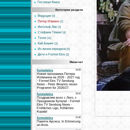
Гостевая Книга
Категории раздела
Ведущие
[0]
Питер Илманн
[2]
Ингольф Лак
[3]
Стефани Тёкинг
[4]
Тиззи
[11]
Кай Бокинг
[2]
Из жизни передачи
[0]
Дети и Formel Eins
[2]
Мини-чат