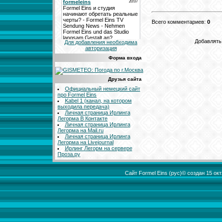
Всего комментариев
:
0
Добавлять
Для добавления необходима
авторизация
Форма входа
Друзья сайта
Официальный немецкий сайт
про Formel Eins
Kabel 1 (канал, на котором
выходила передача)
Личная страница Ирлинга
Легорма В Контакте
Личная страница Ирлинга
Легорма на Mail.ru
Личная страница Ирлинга
Легорма на Livejournal
Ирлинг Легорм на сервере
Проза.ру
Сайт Formel Eins (рус)© создан 15 о