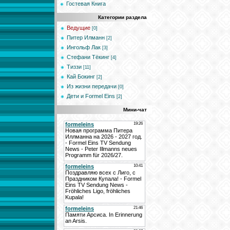
Гостевая Книга
Категории раздела
Ведущие
[0]
Питер Илманн
[2]
Ингольф Лак
[3]
Стефани Тёкинг
[4]
Тиззи
[11]
Кай Бокинг
[2]
Из жизни передачи
[0]
Дети и Formel Eins
[2]
Мини-чат