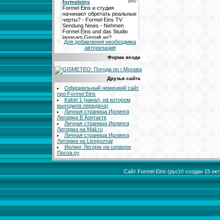
Для добавления необходима
авторизация
Форма входа
Друзья сайта
Официальный немецкий сайт
про Formel Eins
Kabel 1 (канал, на котором
выходила передача)
Личная страница Ирлинга
Легорма В Контакте
Личная страница Ирлинга
Легорма на Mail.ru
Личная страница Ирлинга
Легорма на Livejournal
Ирлинг Легорм на сервере
Проза.ру
Сайт Formel Eins (рус)© создан 15 о