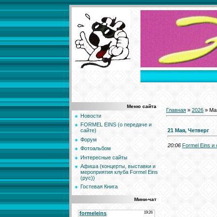
Меню сайта
Главная
»
2026
»
Ма
Новости
FORMEL EINS (о передаче и
21 Мая, Четверг
сайте)
Форум
20:06
Formel Eins и
Фотоальбом
Интересные сайты
Афиша (концерты, выставки и
мероприятия клуба Formel Eins
(рус))
Гостевая Книга
Мини-чат