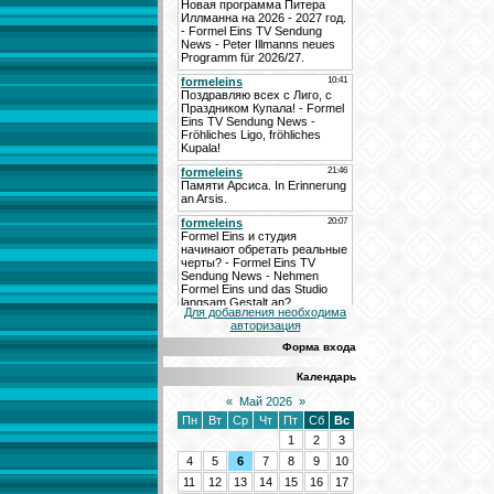
Для добавления необходима
авторизация
Форма входа
Календарь
«
Май 2026
»
Пн
Вт
Ср
Чт
Пт
Сб
Вс
1
2
3
4
5
6
7
8
9
10
11
12
13
14
15
16
17