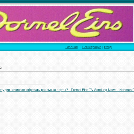
Главная
|
|
Регистрация
|
Вход
й
 студия начинают обретать реальные черты? - Formel Eins TV Sendung News - Nehmen Fo