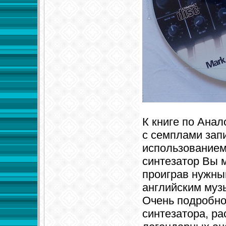
К книге по Ана
с семплами зап
использованием 
синтезатор Вы 
проиграв нужны
английским муз
Очень подробно
синтезатора, ра