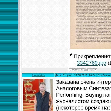
Прикрепления
·
3342769.jpg
(
formeleins
Дата: Вторник, 14.08.2018, 20:54 | Сообщен
Заказана очень интер
Аналоговым Синтезато
Performing, Buying н
журналистом создающ
(некоторое время на