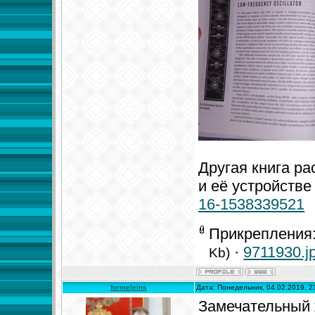
Другая книга р
и её устройстве
16-1538339521
Прикрепления
·
9711930.j
Kb)
formeleins
Дата: Понедельник, 04.02.2019, 
Замечательный 