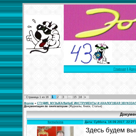
Главная
|
Доку
1
Страница
1
из
16
2
3
…
15
16
»
Форум
»
СТУДИЯ. МУЗЫКАЛЬНЫЕ ИНСТРУМЕНТЫ И АНАЛОГОВАЯ ЗВУКОЗА
Документация по синтезаторам
(Журналы, Книги, Статьи)
Докумен
formeleins
Дата: Суббота, 16.09.2017, 22:27
Здесь будем в