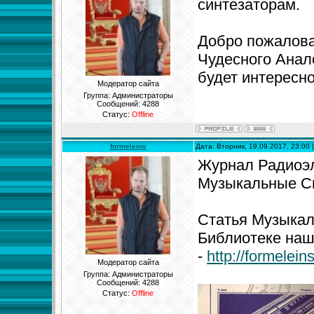
синтезаторам.
Добро пожалова
Чудесного Анал
будет интересн
Модератор сайта
Группа: Администраторы
Сообщений:
4288
Статус:
Offline
formeleins
Дата: Вторник, 19.09.2017, 23:00
Журнал Радиоэле
Музыкальные Си
Статья Музыкал
Библиотеке наш
-
http://formelei
Модератор сайта
Группа: Администраторы
Сообщений:
4288
Статус:
Offline