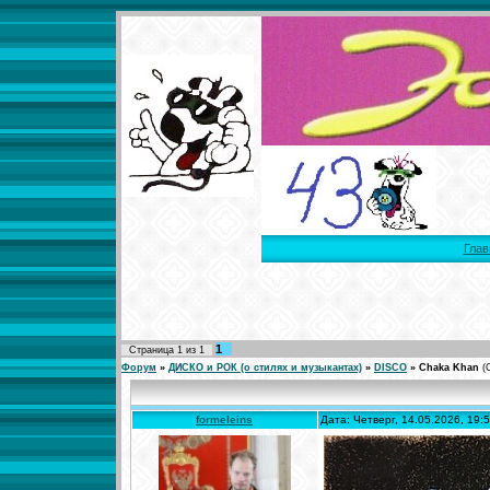
Глав
1
Страница
1
из
1
Форум
»
ДИСКО и РОК (о стилях и музыкантах)
»
DISCO
»
Chaka Khan
(
formeleins
Дата: Четверг, 14.05.2026, 19