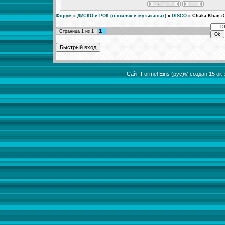
Форум
»
ДИСКО и РОК (о стилях и музыкантах)
»
DISCO
»
Chaka Khan
(
1
Страница
1
из
1
Сайт Formel Eins (рус)© создан 15 о