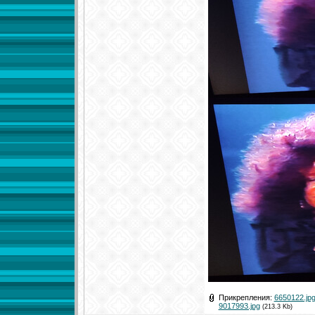
Прикрепления:
6650122.jp
9017993.jpg
(213.3 Kb)