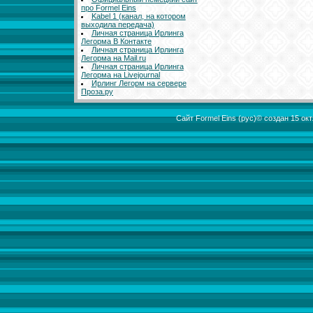
про Formel Eins
Kabel 1 (канал, на котором
выходила передача)
Личная страница Ирлинга
Легорма В Контакте
Личная страница Ирлинга
Легорма на Mail.ru
Личная страница Ирлинга
Легорма на Livejournal
Ирлинг Легорм на сервере
Проза.ру
Сайт Formel Eins (рус)© создан 15 о