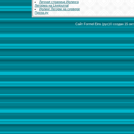
Личная страница Ирлинга
Легорма на Livejournal
Ирлинг Легорм на сервере
Проза.ру
Сайт Formel Eins (рус)© создан 15 о