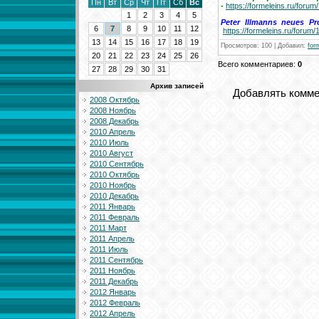
Пн
Вт
Ср
Чт
Пт
Сб
Вс
-
https://formeleins.ru/for
1
2
3
4
5
Peter Illmanns neues Pr
6
7
8
9
10
11
12
https://formeleins.ru/foru
13
14
15
16
17
18
19
Просмотров
: 100 |
Добавил
:
for
20
21
22
23
24
25
26
Всего комментариев
:
0
27
28
29
30
31
Архив записей
Добавлять комме
2008 Октябрь
2008 Ноябрь
2008 Декабрь
2010 Апрель
2010 Июль
2010 Август
2010 Сентябрь
2010 Октябрь
2010 Ноябрь
2010 Декабрь
2011 Январь
2011 Февраль
2011 Март
2011 Апрель
2011 Июль
2011 Сентябрь
2011 Ноябрь
2011 Декабрь
2012 Январь
2012 Февраль
2012 Апрель