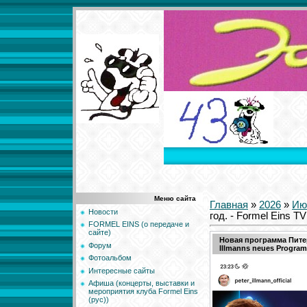
Меню сайта
Главная
»
2026
»
Ию
Новости
год. - Formel Eins T
FORMEL EINS (о передаче и
сайте)
Новая программа Питера
Форум
Illmanns neues Program
Фотоальбом
Интересные сайты
Афиша (концерты, выставки и
мероприятия клуба Formel Eins
(рус))